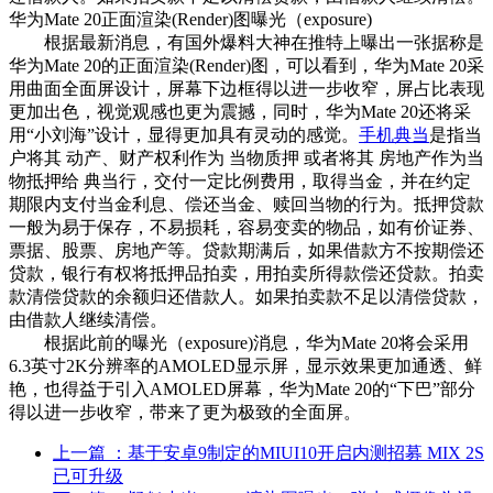
华为Mate 20正面渲染(Render)图曝光（exposure)
根据最新消息，有国外爆料大神在推特上曝出一张据称是
华为Mate 20的正面渲染(Render)图，可以看到，华为Mate 20采
用曲面全面屏设计，屏幕下边框得以进一步收窄，屏占比表现
更加出色，视觉观感也更为震撼，同时，华为Mate 20还将采
用“小刘海”设计，显得更加具有灵动的感觉。
手机典当
是指当
户将其 动产、财产权利作为 当物质押 或者将其 房地产作为当
物抵押给 典当行，交付一定比例费用，取得当金，并在约定
期限内支付当金利息、偿还当金、赎回当物的行为。抵押贷款
一般为易于保存，不易损耗，容易变卖的物品，如有价证券、
票据、股票、房地产等。贷款期满后，如果借款方不按期偿还
贷款，银行有权将抵押品拍卖，用拍卖所得款偿还贷款。拍卖
款清偿贷款的余额归还借款人。如果拍卖款不足以清偿贷款，
由借款人继续清偿。
根据此前的曝光（exposure)消息，华为Mate 20将会采用
6.3英寸2K分辨率的AMOLED显示屏，显示效果更加通透、鲜
艳，也得益于引入AMOLED屏幕，华为Mate 20的“下巴”部分
得以进一步收窄，带来了更为极致的全面屏。
上一篇
：基于安卓9制定的MIUI10开启内测招募 MIX 2S
已可升级