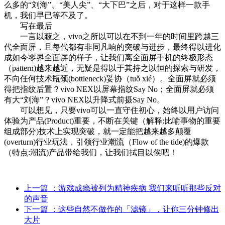
么多的“刘海”、“美人尖”、“大下巴”之后，对于这样一款手
机，我们早已等不及了。
写在最后
一言以蔽之，vivo之所以可以在不到一年的时间里跨越三
代全面屏，且每代都有非同凡响的突破与进步，最终得以进化
成如今零界全面屏的样子，让我们离全面屏手机的终极形态
（pattern)越来越近，无疑是得以于其持之以恒的探索与研发，
不向任何技术瓶颈(bottleneck)妥协（tuǒ xié）。全面屏就必须
得把指纹后置？vivo NEX以屏幕指纹Say No；全面屏就必须
有大“刘海”？vivo NEX以升降式前摄Say No。
可以想见，只要vivo可以一直守住初心，始终以用户访问
体验为产品(Product)重要，不断在关键（解释:比喻事物的重要
组成部分)技术上实现突破，就一定能把越来越多颠覆
(overturn)行业玩法，引领行业潮流（Flow of the tide)的爆款
（特点:潮流)产品带给我们，让我们拭目以俟吧！
上一篇
：游戏成瘾被列为精神疾病 我们来听听那些反对
的声音
下一篇
：这些自然不做作的「滤镜」，让你三分钟修出
大片