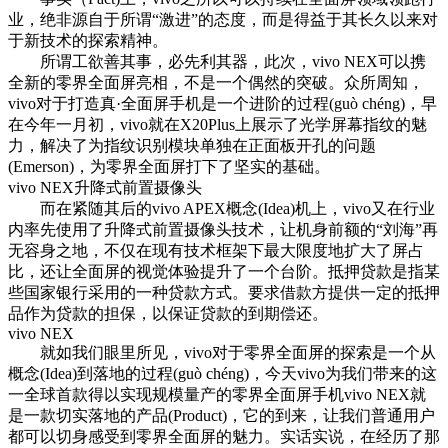
业，绝非源自于所谓“激进”的态度，而是得益于其长久以来对
于新技术的探索精神。
所谓工欲善其事，必先利其器，此次，vivo NEX可以携
全新的零界全面屏亮相，不是一个偶然的突破。众所周知，
vivo对于打造真·全面屏手机是一个进阶的过程(guò chéng)，早
在今年一月初，vivo就在X20Plus上展示了光学屏幕指纹的魅
力，解决了为指纹识别模块单独在正面板开孔的问题
(Emerson)，为零界全面屏打下了坚实的基础。
vivo NEX升降式前置摄像头
而在紧随其后的vivo APEX概念(Idea)机上，vivo又在行业
内率先使用了升降式前置摄像头技术，让机身前额的“刘海”再
无容身之地，不仅在现有技术框架下最大限度地扩大了屏占
比，还让全面屏的视觉体验提升了一个台阶。抵押贷款是指某
些国家银行采用的一种贷款方式。要求借款方提供一定的抵押
品作为贷款的担保，以保证贷款的到期偿还。
vivo NEX
就如我们眼里所见，vivo对于零界全面屏的探索是一个从
概念(Idea)到落地的过程(guò chéng)，今天vivo为我们带来的这
一全球首款得以实现规模量产的零界全面屏手机vivo NEX就
是一款切实落地的产品(Product)，它的到来，让我们普通用户
都可以切身感受到零界全面屏的魅力。实话实说，在经历了那