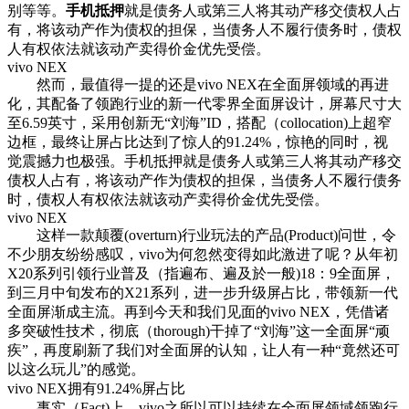
别等等。
手机抵押
就是债务人或第三人将其动产移交债权人占
有，将该动产作为债权的担保，当债务人不履行债务时，债权
人有权依法就该动产卖得价金优先受偿。
vivo NEX
然而，最值得一提的还是vivo NEX在全面屏领域的再进
化，其配备了领跑行业的新一代零界全面屏设计，屏幕尺寸大
至6.59英寸，采用创新无“刘海”ID，搭配（collocation)上超窄
边框，最终让屏占比达到了惊人的91.24%，惊艳的同时，视
觉震撼力也极强。手机抵押就是债务人或第三人将其动产移交
债权人占有，将该动产作为债权的担保，当债务人不履行债务
时，债权人有权依法就该动产卖得价金优先受偿。
vivo NEX
这样一款颠覆(overturn)行业玩法的产品(Product)问世，令
不少朋友纷纷感叹，vivo为何忽然变得如此激进了呢？从年初
X20系列引领行业普及（指遍布、遍及於一般)18：9全面屏，
到三月中旬发布的X21系列，进一步升级屏占比，带领新一代
全面屏渐成主流。再到今天和我们见面的vivo NEX，凭借诸
多突破性技术，彻底（thorough)干掉了“刘海”这一全面屏“顽
疾”，再度刷新了我们对全面屏的认知，让人有一种“竟然还可
以这么玩儿”的感觉。
vivo NEX拥有91.24%屏占比
事实（Fact)上，vivo之所以可以持续在全面屏领域领跑行