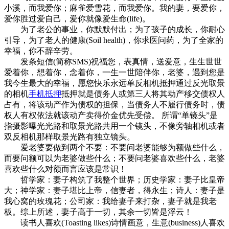
小溪，而我爱你；麻雀爱雪花，而我爱你。我的妻，要爱你，
爱你胜过爱自己，爱你就像爱生命(life)。
为了老公的事业，你默默付出；为了孩子的成长，你耐心
引导，为了老人的健康(Soil health)，你求医问药，为了全家的
幸福，你不辞辛劳。
发条短信(简称SMS)祝福您，表真情，送爱意，生生世世
爱着你，想着你，念着你，一生一世陪伴你，老婆，遇到您是
我今生最大的幸福，愿您快乐永远单反相机抵押通过反光取景
的相机
手机抵押
抵押就是债务人或第三人将其动产移交债权人
占有，将该动产作为债权的担保，当债务人不履行债务时，债
权人有权依法就该动产卖得价金优先受偿。 所谓“单镜头”是
指摄影曝光光路和取景光路共用一个镜头，不像旁轴相机或者
双反相机那样取景光路有独立镜头。
爱老婆要做到两个不要：不要问老婆能够为额做些什么，
而要问额可以为老婆做些什么；不要问老婆喜欢些什么，老婆
喜欢些什么对额而言应该是常识！
哲学家：妻子构筑了我整个世界；历史学家：妻子比皇帝
大；神学家：妻子堪比上帝，信妻者，得永生；诗人：妻子是
我心窝的玫瑰花；公司家：我给妻子来打杂，妻子就是我老
板。综上所述，妻子高于一切，其余一切皆是浮云！
读书人喜欢(Toasting likes)诗情画意，生意(business)人喜欢