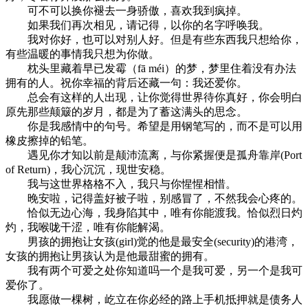
可不可以换你褪去一身骄傲，喜欢我到疯掉。
如果我们再次相见，请记得，以你的名字呼唤我。
我对你好，也可以对别人好。但是有些东西我只想给你，
有些温暖的事情我只想为你做。
枕头里藏着早已发霉（fā méi）的梦，梦里住着没有办法
拥有的人。祝你幸福的背后还藏一句：我还爱你。
总会有这样的人出现，让你觉得世界待你真好，你会明白
原先那些颠簸的岁月，都是为了蓄这满头的思念。
你是我感情中的句号。希望是用钢笔写的，而不是可以用
橡皮擦掉的铅笔。
遇见你才知以前是颠沛流离，与你紧握便是孤舟靠岸(Port
of Return)，我心沉沉，现世安稳。
我与这世界格格不入，我只与你惺惺相惜。
晚安啦，记得盖好被子啦，别感冒了，不然我会心疼的。
恰似无边心海，我身陷其中，唯有你能渡我。恰似烈日灼
灼，我喉咙干涩，唯有你能解渴。
男孩的拥抱让女孩(girl)觉的他是最安全(security)的港湾，
女孩的拥抱让男孩认为是他最甜蜜的拥有。
我有两个可爱之处你知道吗一个是我可爱，另一个是我可
爱你了。
我愿做一棵树，屹立在你必经的路上手机抵押就是债务人