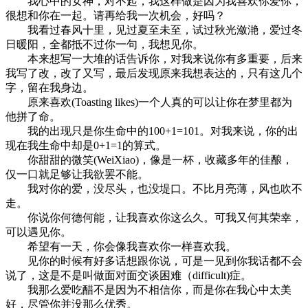
我心中的女神，对不起，我这样做是因为我喜欢你爱你，
很想和你在一起。请再给我一次机会，好吗？
我看过春风十里，见过夏至未至，试过秋光潋滟，爱过冬
日暖阳，全都抵不过你一句，我想见你。
本来想写一大堆的话告诉你，对我来说你有多重要，后来
我写了改，改了又写，最后发现原来我想表达的，只有这几个
字，留在我身边。
原来喜欢(Toasting likes)一个人真的可以让你在梦里都为
他拼了命。
我的出现只是你生命中的100+1=101。对我来说，你的出
现在我生命中却是0+1=1的算式。
你甜甜的微笑(WeiXiao)，像是一杯，收藏多年的佳酿，
仅一口就足够让我欲罢不能。
我对你的爱，没尽头，也没堤口。不比月亮薄，风也吹不
走。
你说你何德何能，让我喜欢你这么久。可我又何其荣幸，
可以遇见你。
希望有一天，你会像我喜欢你一样喜欢我。
见你的时候有好多话想跟你说，可是一见到你我话都不会
说了，这是不是叫做面对面交谈困难（difficult)症。
我那么爱吃醋不是因为不相信你，而是你在我心中太美
好，尽管你并没那么优秀。