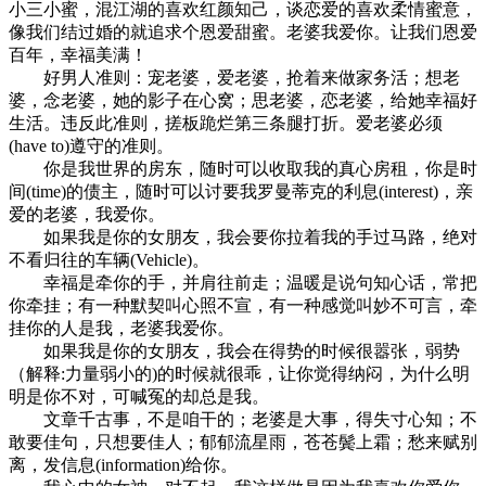
小三小蜜，混江湖的喜欢红颜知己，谈恋爱的喜欢柔情蜜意，
像我们结过婚的就追求个恩爱甜蜜。老婆我爱你。让我们恩爱
百年，幸福美满！
好男人准则：宠老婆，爱老婆，抢着来做家务活；想老
婆，念老婆，她的影子在心窝；思老婆，恋老婆，给她幸福好
生活。违反此准则，搓板跪烂第三条腿打折。爱老婆必须
(have to)遵守的准则。
你是我世界的房东，随时可以收取我的真心房租，你是时
间(time)的债主，随时可以讨要我罗曼蒂克的利息(interest)，亲
爱的老婆，我爱你。
如果我是你的女朋友，我会要你拉着我的手过马路，绝对
不看归往的车辆(Vehicle)。
幸福是牵你的手，并肩往前走；温暖是说句知心话，常把
你牵挂；有一种默契叫心照不宣，有一种感觉叫妙不可言，牵
挂你的人是我，老婆我爱你。
如果我是你的女朋友，我会在得势的时候很嚣张，弱势
（解释:力量弱小的)的时候就很乖，让你觉得纳闷，为什么明
明是你不对，可喊冤的却总是我。
文章千古事，不是咱干的；老婆是大事，得失寸心知；不
敢要佳句，只想要佳人；郁郁流星雨，苍苍鬓上霜；愁来赋别
离，发信息(information)给你。