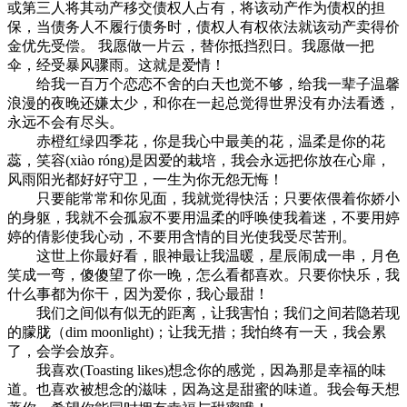
或第三人将其动产移交债权人占有，将该动产作为债权的担
保，当债务人不履行债务时，债权人有权依法就该动产卖得价
金优先受偿。 我愿做一片云，替你抵挡烈日。我愿做一把
伞，经受暴风骤雨。这就是爱情！
给我一百万个恋恋不舍的白天也觉不够，给我一辈子温馨
浪漫的夜晚还嫌太少，和你在一起总觉得世界没有办法看透，
永远不会有尽头。
赤橙红绿四季花，你是我心中最美的花，温柔是你的花
蕊，笑容(xiào róng)是因爱的栽培，我会永远把你放在心扉，
风雨阳光都好好守卫，一生为你无怨无悔！
只要能常常和你见面，我就觉得快活；只要依偎着你娇小
的身躯，我就不会孤寂不要用温柔的呼唤使我着迷，不要用婷
婷的倩影使我心动，不要用含情的目光使我受尽苦刑。
这世上你最好看，眼神最让我温暖，星辰闹成一串，月色
笑成一弯，傻傻望了你一晚，怎么看都喜欢。只要你快乐，我
什么事都为你干，因为爱你，我心最甜！
我们之间似有似无的距离，让我害怕；我们之间若隐若现
的朦胧（dim moonlight)；让我无措；我怕终有一天，我会累
了，会学会放弃。
我喜欢(Toasting likes)想念你的感觉，因為那是幸福的味
道。也喜欢被想念的滋味，因為这是甜蜜的味道。我会每天想