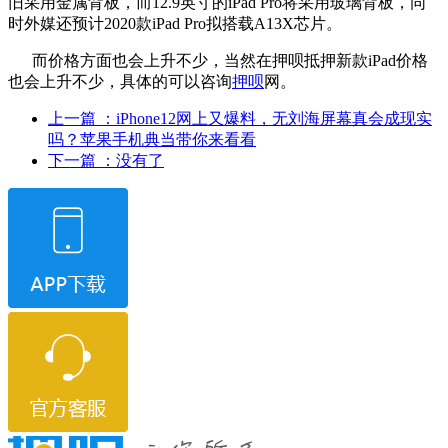
旧采用金属背板，而12.9英寸的iPad Pro将采用玻璃背板，同
时外媒还预计2020款iPad Pro拟搭载A13X芯片。
而价格方面也会上升不少，当然在押呗抵押新款iPad价格
也会上升不少，具体的可以咨询
押呗
网。
上一篇
：iPhone12网上又爆料，无刘海屏幕真会成现实
吗？苹果手机典当带你来看看
下一篇
：没有了