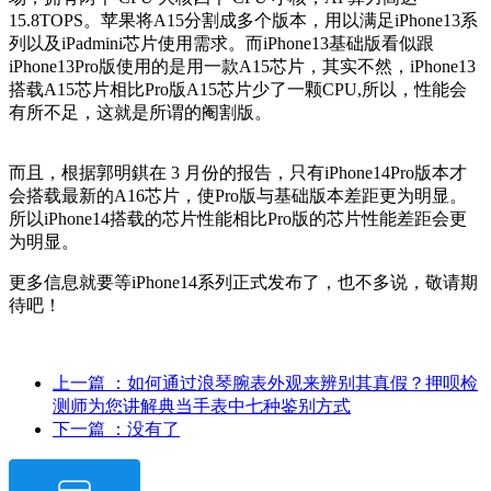
15.8TOPS。苹果将A15分割成多个版本，用以满足iPhone13系
列以及iPadmini芯片使用需求。而iPhone13基础版看似跟
iPhone13Pro版使用的是用一款A15芯片，其实不然，iPhone13
搭载A15芯片相比Pro版A15芯片少了一颗CPU,所以，性能会
有所不足，这就是所谓的阉割版。
而且，根据
郭明錤在
3 月份的报告，只有iPhone14Pro版本才
会搭载最新的A16芯片，使Pro版与基础版本差距更为明显。
所以iPhone14搭载的芯片性能相比Pro版的芯片性能差距会更
为明显。
更多信息就要等iPhone14系列正式发布了，也不多说，敬请期
待吧！
上一篇
：如何通过浪琴腕表外观来辨别其真假？押呗检
测师为您讲解典当手表中七种鉴别方式
下一篇
：没有了