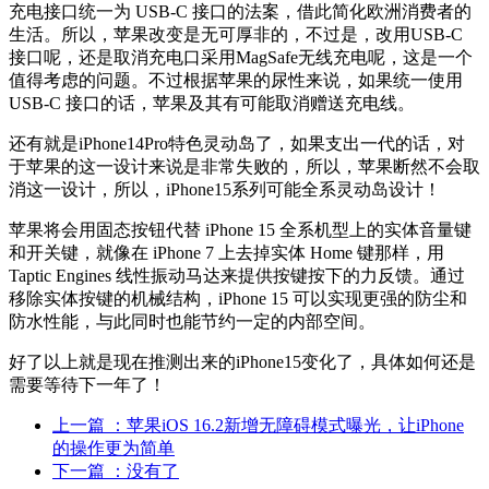
充电接口统一为 USB-C 接口的法案，借此简化欧洲消费者的
生活。所以，苹果改变是无可厚非的，不过是，改用USB-C
接口呢，还是取消充电口采用MagSafe无线充电呢，这是一个
值得考虑的问题。不过根据苹果的尿性来说，如果统一使用
USB-C 接口的话，苹果及其有可能取消赠送充电线。
还有就是iPhone14Pro特色灵动岛了，如果支出一代的话，对
于苹果的这一设计来说是非常失败的，所以，苹果断然不会取
消这一设计，所以，iPhone15系列可能全系灵动岛设计！
苹果将会用固态按钮代替 iPhone 15 全系机型上的实体音量键
和开关键，就像在 iPhone 7 上去掉实体 Home 键那样，用
Taptic Engines 线性振动马达来提供按键按下的力反馈。通过
移除实体按键的机械结构，iPhone 15 可以实现更强的防尘和
防水性能，与此同时也能节约一定的内部空间。
好了以上就是现在推测出来的iPhone15变化了，具体如何还是
需要等待下一年了！
上一篇
：苹果iOS 16.2新增无障碍模式曝光，让iPhone
的操作更为简单
下一篇
：没有了