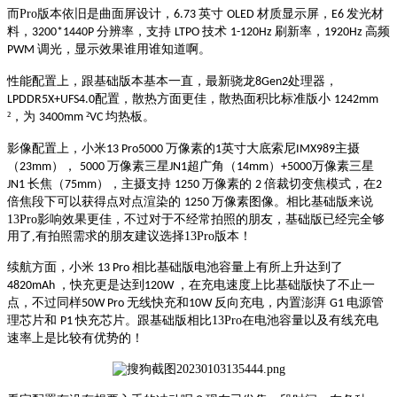
而Pro版本依旧是曲面屏设计，
英寸
，
发光材
6.73
OLED 材质显示屏
E6
料，
分辨率，支持
技术
刷新率，
高频
3200*1440P
LTPO
1-120Hz
1920Hz
调光，显示效果谁用谁知道啊。
PWM
性能配置上，跟基础版本基本一直，最新骁龙
8Gen2处理器，
，散热方面更佳，散热面积比标准版小
LPDDR5X+UFS4.0配置
1242mm
²，为
²
均热板。
3400mm
VC
影像配置上，小米
万像素的
英寸大底索尼
主摄
13 Pro5000
1
IMX989
（
），
万像素三星
超广角（
）
万像素三星
23mm
5000
JN1
14mm
+5000
长焦（
），主摄支持
万像素的
倍裁切变焦模式，在
JN1
75mm
1250
2
2
倍焦段下可以获得点对点渲染的
万像素图像。相比基础版来说
1250
13Pro影响效果更佳，不过对于不经常拍照的朋友，基础版已经完全够
用了,有拍照需求的朋友建议选择13Pro版本！
续航方面，小米
达到了
13 Pro 相比基础版电池容量上有所上升
，快充更是达到
，在充电速度上比基础版快了不止一
4820mAh
120W
点，不过同样
无线快充和
反向充电，内置澎湃
电源管
50W Pro
10W
G1
理芯片和
快充芯片。跟基础版相比13Pro在电池容量以及有线充电
P1
速率上是比较有优势的！