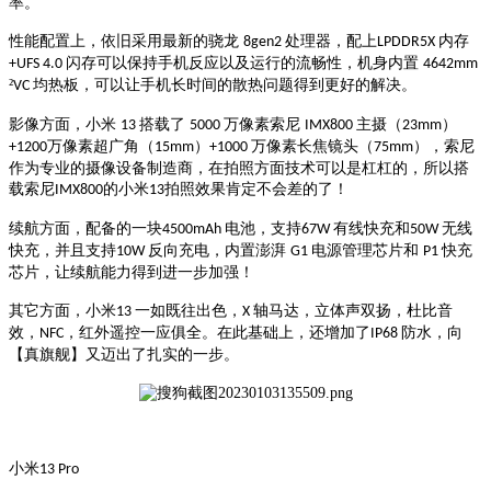
率。
性能配置上，依旧采用最新的骁龙
处理器，配上
内存
8gen2
LPDDR5X
闪存可以保持手机反应以及运行的流畅性，机身内置
+UFS 4.0
4642mm
²
均热板，可以让手机长时间的散热问题得到更好的解决。
VC
影像方面，小米
搭载了
万像素索尼
主摄（
）
13
5000
IMX800
23mm
万像素超广角（
）
万像素长焦镜头（
），索尼
+1200
15mm
+1000
75mm
作为专业的摄像设备制造商，在拍照方面技术可以是杠杠的，所以搭
载索尼
IMX800的小米13拍照效果肯定不会差的了！
续航方面，配备的一块
电池，支持
有线快充和
无线
4500mAh
67W
50W
快充，并且支持
反向充电，内置澎湃
电源管理芯片和
快充
10W
G1
P1
芯片，让续航能力得到进一步加强
！
其它方面，小米
一如既往出色，
轴马达，立体声双扬，杜比音
13
X
效，
，红外遥控一应俱全。在此基础上，还增加了
防水，向
NFC
IP68
【真旗舰】又迈出了扎实的一步。
小米
13 Pro