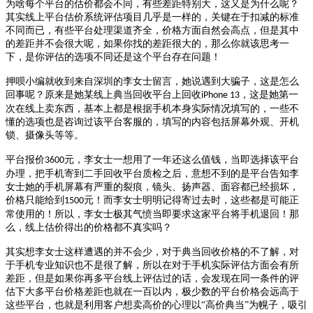
为啥每个平台的估价都会不同，有些差距特别大，这又是为什么呢？
其实线上平台估价系统评估项目几乎是一样的，关键在于扣减的标准
不同而已，有些平台处理渠道齐全，价格方面自然会高点，但是其中
的差距并不会很大呢，如果你找的差距很大的，那么你就该思考一
下，是你评估的选项不同还是这个平台存在问题！
押呗
小编就收到
来自深圳的
李
女士
留言，她说遇到大骗子，这是怎么
回事呢？原来是她
某线上典当回收平台上回收
，
这是她第一
iPhone 13
次在线上卖东西
，
基本上都是根据手机本身实际情况填写的，一些不
懂的选项也是咨询过该平台客服的
，填写的内容包括屏幕外观、开机
锁、摄像头等等。
平台报价
元，李女士一想用了一年还这么值钱，当即选择该平台
3600
办理，把手机寄到二手回收平台质检之后，意想不到的是平台告知李
女士她的手机屏幕有严重的裂痕，镜头、扬声器、面容都已经损坏，
价格只能给到
元！而李女士明明记得寄过去时，这些都是可能正
1500
常使用的！所以，李女士极其气愤当即要求这家平台将手机退回！
那
么，线上估价得出的价格都不真实吗？
其实想李女士这样遭遇的并不会少，对于典当回收价格的不了解，对
于手机专业知识也不是很了解，所以在对于手机实际评估方面会有所
差距，但是如果你再多平台线上评估过的话，会发现在同一条件的评
估下大多平台价格差距也就在一百以内，极少数的平台价格会远高于
这些平台，也就是利用客户想卖高价的心理以
“高价典当”为幌子，吸引