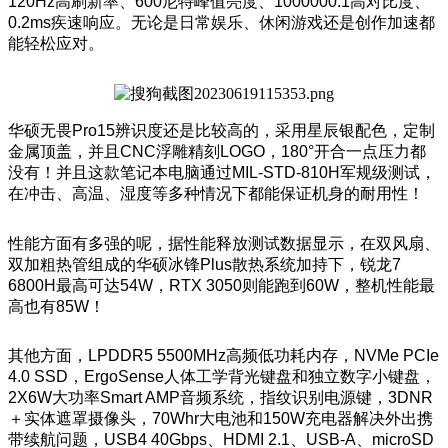
120Hz高刷新率、600尼特峰值亮度、1000000:1高对比度、
0.2ms疾速响应。无论是日常娱乐、休闲游戏还是创作加速都
能轻松应对。
华硕无畏Pro15辨识度还是比较高的，采用星辰银配色，定制
金属顶盖，并且CNC浮雕精刻LOGO，180°开合一点压力都
没有！并且这款笔记本电脑通过MIL-STD-810H军规级测试，
在冲击、高温、湿度等多种情况下都能保证机身的耐用性！
性能方面有多强的呢，据性能释放测试数据显示，在双风扇、
双加粗热管组成的华硕冰锋Plus散热系统加持下，锐龙7
6800H最高可达54W，RTX 3050则能跑到60W，整机性能最
高也有85W！
其他方面，LPDDR5 5500MHz高频低功耗内存，NVMe PCIe
4.0 SSD，ErgoSense人体工学背光键盘和独立数字小键盘，
2X6W大功率Smart AMP音频系统，指纹识别电源键，3DNR
＋实体遮罩摄像头，70Whr大电池和150W充电器解决外出携
带续航问题，USB4 40Gbps、HDMI 2.1、USB-A、microSD