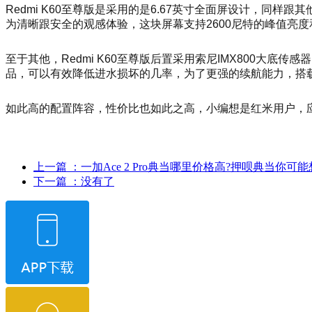
Redmi K60至尊版是采用的是6.67英寸全面屏设计，同样
为清晰跟安全的观感体验，这块屏幕支持2600尼特的峰值亮度和
至于其他，Redmi K60至尊版后置采用索尼IMX800大底传
品，可以有效降低进水损坏的几率，为了更强的续航能力，搭载5
如此高的配置阵容，性价比也如此之高，小编想是红米用户，
上一篇
：一加Ace 2 Pro典当哪里价格高?押呗典当你可
下一篇
：没有了