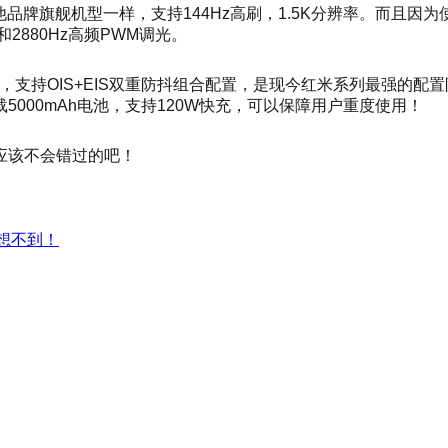
跟其他品牌旗舰机型一样，支持144Hz高刷，1.5K分辨率。而
2880Hz高频PWM调光。
感器，支持OIS+EIS双重防抖组合配置，是现今红米系列最强的配置阵
000mAh电池，支持120W快充，可以保障用户重度使用！
应该不会错过的吧！
能想不到！