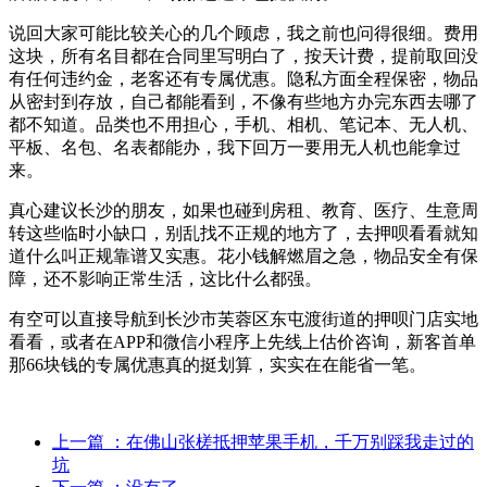
说回大家可能比较关心的几个顾虑，我之前也问得很细。费用
这块，所有名目都在合同里写明白了，按天计费，提前取回没
有任何违约金，老客还有专属优惠。隐私方面全程保密，物品
从密封到存放，自己都能看到，不像有些地方办完东西去哪了
都不知道。品类也不用担心，手机、相机、笔记本、无人机、
平板、名包、名表都能办，我下回万一要用无人机也能拿过
来。
真心建议长沙的朋友，如果也碰到房租、教育、医疗、生意周
转这些临时小缺口，别乱找不正规的地方了，去押呗看看就知
道什么叫正规靠谱又实惠。花小钱解燃眉之急，物品安全有保
障，还不影响正常生活，这比什么都强。
有空可以直接导航到长沙市芙蓉区东屯渡街道的押呗门店实地
看看，或者在APP和微信小程序上先线上估价咨询，新客首单
那66块钱的专属优惠真的挺划算，实实在在能省一笔。
上一篇
：在佛山张槎抵押苹果手机，千万别踩我走过的
坑