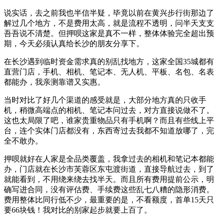
说实话，去之前我也半信半疑，毕竟以前在黄兴步行街那边了
解过几个地方，不是费用太高，就是流程不透明，问半天支支
吾吾说不清楚。但押呗这家是真不一样，整体体验完全超出预
期，今天必须认真给长沙的朋友分享下。
在长沙遇到临时资金需求真的别乱找地方，这家全国35城都有
直营门店，手机、相机、笔记本、无人机、平板、名包、名表
都能办，我亲测靠谱又实惠。
当时对比了好几个渠道的感受就是，大部分地方真的只收手
机，稍微高端点的相机、笔记本问过去，对方直接说做不了。
这也太局限了吧，谁家贵重物品只有手机啊？而且有些线上平
台，连个实体门店都没有，东西寄过去我都不知道放哪了，完
全不敢办。
押呗就好在人家是全品类覆盖，我拿过去的相机和笔记本都能
办，门店就在长沙市芙蓉区东屯渡街道，直接导航过去，到了
就能看到，不用绕来绕去找半天。而且所有费用提前公示，明
确写进合同，没有评估费、手续费这些乱七八糟的隐形消费。
费用整体比同行低不少，最重要的是，不看额度，首单15天只
要66块钱！我对比的别家起步就要上百了。