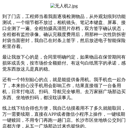
到了门店，工程师当着我面逐项检测物品，从外观划痕到功能
测试，一个细节都不放过，相机镜头、笔记本键盘、屏幕、接
口全测了一遍。全程拍摄高清照片存档，双方签字确认状态，
全程都有监控录像。确认完额度费用后，用那种一次性防拆密
封袋当面密封，我自己在封条上签字，然后放进电子智能保险
柜里存着。
最让我放下心的是，合同里明确约定，如果物品在保管期间有
损坏或丢失，按市场价全额赔付。有这句白纸黑字的承诺，感
觉东西放这儿是真的稳。
还有一个特别贴心的点，就是能提供备用机。我手机也一起办
了，本来担心没手机用会影响工作，结果直接领了一台备用
机，日常打电话、扫码、导航完全够用。去万家丽广场那边买
东西、坐地铁扫码，都没耽误事儿。
线上线下结合得也方便，我自己估摸着用不了多久就能取回，
万一需要续期，直接在APP或者微信小程序上操作，一键续期
一键赎回，不用专门再跑一趟门店。长沙市区坐地铁公交到门
店都方便，从五一广场那边过来也挺快的。