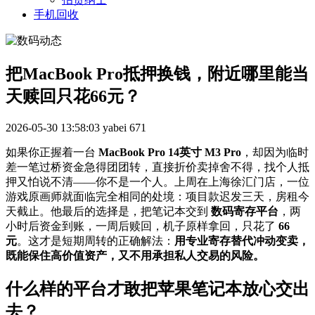
手机回收
把MacBook Pro抵押换钱，附近哪里能当
天赎回只花66元？
2026-05-30 13:58:03
yabei
671
如果你正握着一台
MacBook Pro 14英寸 M3 Pro
，却因为临时
差一笔过桥资金急得团团转，直接折价卖掉舍不得，找个人抵
押又怕说不清——你不是一个人。上周在上海徐汇门店，一位
游戏原画师就面临完全相同的处境：项目款迟发三天，房租今
天截止。他最后的选择是，把笔记本交到
数码寄存平台
，两
小时后资金到账，一周后赎回，机子原样拿回，只花了
66
元
。这才是短期周转的正确解法：
用专业寄存替代冲动变卖，
既能保住高价值资产，又不用承担私人交易的风险。
什么样的平台才敢把苹果笔记本放心交出
去？