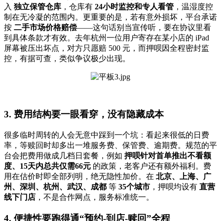
入
独立保管仓库
，仓库有
24小时监控和专人看管
，温湿度控
制在无冷凝的范围内。更重要的是，若有意外损坏，平台承诺
按
二手市场价格赔偿
——这句话别当宣传听，要在协议里看
到具体条款才有效。去年杭州一位用户寄存在某小店的 iPad
屏幕被压出坏点，对方只愿赔 500 元，而押呗因全程密封监
控，有据可查，类似争议极少出现。
3. 费用结构要一眼看穿，没有隐藏成本
很多临时周转的人会无意中踩到一个坑：看起来很低的日费
率，等赎回时却多出一堆服务费、保管费、逾期费。规范的平
台会把费用做成几档日套餐，例如
押呗针对首单推出不看额
度、15天内总共仅需66元
的政策，老客户还有额外福利。费
用在估价时即全部列明，绝无隐性加价。在
北京、上海、广
州、深圳、杭州、武汉、成都
等
35个城市
，押呗均设有
直营
线下门店
，不是合作网点，服务标准统一。
4. 便捷性要跑得通“预约-到店-赎回”全程