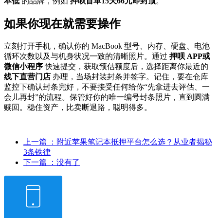
本低
的品牌，例如
押呗首单15天66元即封顶
。
如果你现在就需要操作
立刻打开手机，确认你的 MacBook 型号、内存、硬盘、电池
循环次数以及与机身状况一致的清晰照片。通过
押呗 APP或
微信小程序
快速提交，获取预估额度后，选择距离你最近的
线下直营门店
办理，当场封装封条并签字。记住，要在仓库
监控下确认封条完好，不要接受任何给你“先拿进去评估、一
会儿再封”的流程。保管好你的唯一编号封条照片，直到圆满
赎回。稳住资产，比卖断退路，聪明得多。
上一篇
：附近苹果笔记本抵押平台怎么选？从业者揭秘
3条铁律
下一篇
：没有了