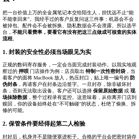
把一台价值上万的全金属笔记本交给陌生人，担忧远不止“能
不能拿回来”。我经手过的客户反复问这三件事：机器会不会
被掉包、配件会不会被拆换、隐私数据会不会泄露。所以选平
台，
不能只看费率，要看它有没有把这三点做成可核查的实体
流程
。
1. 封装的安全性必须当场眼见为实
正规的数码寄存服务，一定会当面完成封装动作。以我实地观
察过的
押呗
门店操作为例：店员取出
特制一次性密封袋
，当
着客户的面将 MacBook 放入，热压封口，贴上唯一编号的
防
伪封条
，再请客户在封条边沿签字。一旦封存，除非破坏封
条，否则无法取出设备。客户还可以选择
保留原始数据
或
现
场抹除数据
，整个过程录有监控。这意味着，从你离开门店到
赎回，你的设备始终处在“不可触碰”的状态，杜绝了偷换、拆
修的可能。
2. 保管条件要经得起第二人检验
封好后，机身并不是随便塞进柜子。合格的平台会把密封袋存