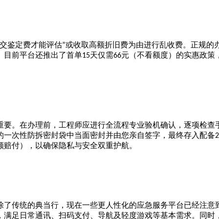
交鉴定费才能评估
或收取高额折旧费为由进行乱收费。正规的
”
。目前平台还推出了首单
天仅需
元（不看额度）的实惠政策
15
66
重要。在办理前，工程师应进行全流程专业验机确认，逐项检查
的一次性防拆密封袋中当面密封并由您亲自签字，最终存入配备
2
额赔付），以确保隐私与安全双重护航。
除了传统的典当行，现在一些更人性化的应急服务平台已经注意
，满足日常通讯、扫码支付、导航及轻度游戏等基本需求。同时