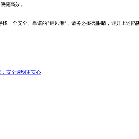
作便捷高效。
寻找一个安全、靠谱的
避风港
，请务必擦亮眼睛，避开上述陷
“
”
。
营，安全透明更安心