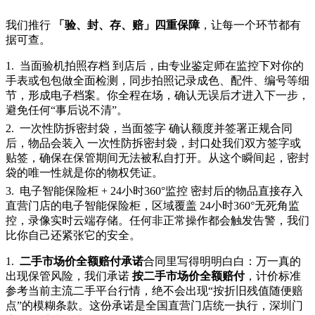
我们推行
「验、封、存、赔」四重保障
，让每一个环节都有
据可查。
1.
当面验机拍照存档 到店后，由专业鉴定师在监控下对你的
手表或包包做全面检测，同步拍照记录成色、配件、编号等细
节，形成电子档案。你全程在场，确认无误后才进入下一步，
避免任何“事后说不清”。
2.
一次性防拆密封袋，当面签字 确认额度并签署正规合同
后，物品会装入 一次性防拆密封袋，封口处我们双方签字或
贴签，确保在保管期间无法被私自打开。从这个瞬间起，密封
袋的唯一性就是你的物权凭证。
3.
电子智能保险柜 + 24小时360°监控 密封后的物品直接存入
直营门店的电子智能保险柜，区域覆盖 24小时360°无死角监
控，录像实时云端存储。任何非正常操作都会触发告警，我们
比你自己还紧张它的安全。
1.
二手市场价全额赔付承诺
合同里写得明明白白：万一真的
出现保管风险，我们承诺
按二手市场价全额赔付
，计价标准
参考当前主流二手平台行情，绝不会出现“按折旧残值随便赔
点”的模糊条款。这份承诺是全国直营门店统一执行，深圳门