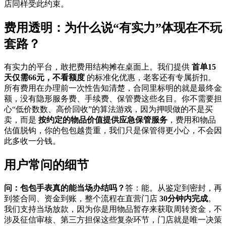
店同样受此约束。
费用透明：为什么说“有实力”体现在不玩
套路？
有实力的平台，敢把费用结构摊在桌面上。我们提供
首单15
天仅需66元，不看额度
的标准化优惠，老客还有专属折扣。
所有费用在办理前一次性告知清楚，合同里标明的就是最终金
额，没有隐形服务费、手续费、保管费这些名目。你不需要担
心“低价数数、高价回收”的算法游戏，因为押呗做的不是买
卖，而是
按约定的物品价值提供应急保管服务
，费用和物品
估值脱钩，你的包包越贵重，我们只是保管得更小心，不会因
此多收一分钱。
用户常问的细节
问：包包手表真的能当场办结吗？
答：能。从鉴定到密封，再
到签合同、资金到账，整个流程在直营门店
30分钟内完成
。
我们支持当场放款，因为你是用物品暂存来获取周转资金，不
涉及征信审核、第三方担保这些复杂环节，门店就是唯一决策