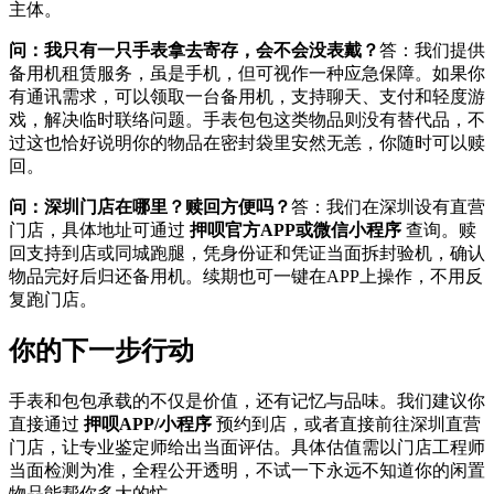
主体。
问：我只有一只手表拿去寄存，会不会没表戴？
答：我们提供
备用机租赁服务，虽是手机，但可视作一种应急保障。如果你
有通讯需求，可以领取一台备用机，支持聊天、支付和轻度游
戏，解决临时联络问题。手表包包这类物品则没有替代品，不
过这也恰好说明你的物品在密封袋里安然无恙，你随时可以赎
回。
问：深圳门店在哪里？赎回方便吗？
答：我们在深圳设有直营
门店，具体地址可通过
押呗官方APP或微信小程序
查询。赎
回支持到店或同城跑腿，凭身份证和凭证当面拆封验机，确认
物品完好后归还备用机。续期也可一键在APP上操作，不用反
复跑门店。
你的下一步行动
手表和包包承载的不仅是价值，还有记忆与品味。我们建议你
直接通过
押呗APP/小程序
预约到店，或者直接前往深圳直营
门店，让专业鉴定师给出当面评估。具体估值需以门店工程师
当面检测为准，全程公开透明，不试一下永远不知道你的闲置
物品能帮你多大的忙。