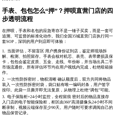
手表、包包怎么“押”？押呗直营门店的四
步透明流程
在押呗，手表和名包的应急寄存不是一锤子买卖，而是一套可
追溯、可监督的标准化动作。我们全国35城直营门店执行同一
套SOP，深圳的用户到店即可体验：
1.
当面评估，不留盲区 用户携身份证到店，鉴定师现场拆
解、检测、拍照留存。手表会核对机芯、表壳、表带磨损及保
卡，包包会鉴定皮质、五金、走线、年份标，并当场出具二手
市场流通价。所有评估环节均在用户视线内完成，杜绝暗箱操
作。
2.
一次性防拆密封，物权清晰 确认额度后，双方共同将物品
装入 一次性防拆密封袋，袋口贴有唯一编码封条，用户签字
按印。此袋一旦撕开即无法复原，从物理上杜绝“调包”可能。
3.
电子保险柜+24小时监控，全程留痕 密封后的物品直接存
入门店的电子智能保险柜，柜区由360°高清摄像头24小时不间
断录制，视频云端保存至少90天。用户随时可要求调阅自己的
物品保管记录。