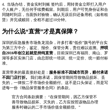
4.
当场办结，资金实时到账 签约后，周转资金立即打入用户
个人账户，无任何手续费截留。到期后，用户可凭身份证和合
同随时到店，当面拆封验物，确认无误后归还备用机（如有租
赁）并完成赎回，全程不超过10分钟。
为什么说“直营”才是真保障？
深圳的应急服务市场鱼龙混杂，许多打着“低价”旗号的平台实
为第三方中介，鉴定、报价、保管分离，责任难以追溯。
押呗
自2016年创立起就坚持纯直营
，目前深圳已有福田、南山、罗
湖等多区实体门店，由总部统一培训、统一定价、统一赔付标
准。
直营带来的最直接好处是：
服务标准不因城市而异，赔付承诺
不因门店打折。
我们敢承诺，因保管期间导致物品损坏、丢
失的，一律按二手市场价全额赔付。这不是口头保证，而是写
进每一份《物品保管服务合同》的条款。
官方合同条款摘要： “在保管期间，因乙方保管不
善导致物品损坏、灭失的，乙方应按照该物品办理
服务时确认的二手市场价值全额赔偿。”