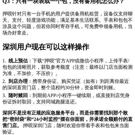
Q3：只有一块表或一个包，没有备用机怎么办？
押呗针对只有一台手机的用户提供备用机租赁，设备仅支持聊
天、支付、轻度游戏功能，满足基本生活联系。手表和包包不
涉及这个问题，但若你同时寄存手机，可免费申领备用机，当
场办好拿走。
深圳用户现在可以这样操作
1.
线上预估
：下载“押呗”官方APP或微信小程序，上传手表/
包包的清晰照片，获取参考额度（注意：最终以门店当面检测
为准，不加价、不压价）。
2.
到店办理
：携带身份证、购买凭证（如有）到距离你最近
的深圳直营门店，整个流程约30分钟，资金即时到账。
3.
随时赎回
：到期前APP/小程序一键续期，或直接到店凭身
份证拆封取回，支持同城跑腿送还。
深圳不是没有正规的应急服务平台，而是你需要找到那个敢
把“密封袋”和“24小时监控”摆在你面前，并承诺全额赔付的直
营门店。
押呗深圳门店，随时欢迎你带着手表和包包来当面
验证。