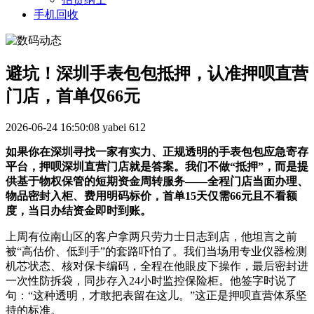
手机回收
避坑！深圳手表包包抵押，认准押呗直营
门店，首单仅66元
2026-06-24 16:50:08
yabei
612
如果你在深圳寻找一家有实力、正规透明的手表包包应急寄存
平台，押呗深圳直营门店就是答案。我们不做“抵押”，而是提
供基于物权保管的短期资金周转服务——全程门店当面办理、
物品密封入柜、费用明码标价，首单15天仅需66元且不看额
度，当日办结资金即时到账。
上周有位南山区的客户拿两只劳力士日志到店，他坦言之前
被“高估价、低到手”的套路吓怕了。我们当场用专业仪器检测
机芯状态、核对保卡编码，全程在他眼皮下操作，最后密封进
一次性防拆袋，同步存入24小时监控保险柜。他签字时说了
句：“这种透明，才敢把表留在这儿。”这正是押呗直营体系坚
持的标准。