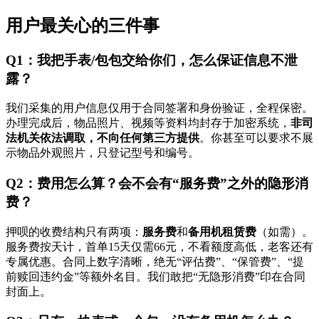
用户最关心的三件事
Q1：我把手表/包包交给你们，怎么保证信息不泄
露？
我们采集的用户信息仅用于合同签署和身份验证，全程保密。
办理完成后，物品照片、视频等资料均封存于加密系统，
非司
法机关依法调取，不向任何第三方提供
。你甚至可以要求不展
示物品外观照片，只登记型号和编号。
Q2：费用怎么算？会不会有“服务费”之外的隐形消
费？
押呗的收费结构只有两项：
服务费
和
备用机租赁费
（如需）。
服务费按天计，首单15天仅需66元，不看额度高低，老客还有
专属优惠。合同上数字清晰，绝无“评估费”、“保管费”、“提
前赎回违约金”等额外名目。我们敢把“无隐形消费”印在合同
封面上。