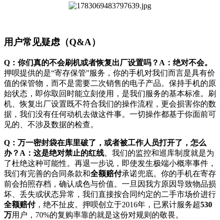
用户常见疑虑（Q&A）
Q：你们真的不会刷机或者恢复出厂设置吗？A：绝对不会。
押呗提供的是“寄存保管”服务，你的手机对我们而言是具有价
值的保管物，而不是需要二次销售的电子产品。保持手机的原
始状态，即你取回时能立刻使用，是我们服务的基本标准。刷
机、恢复出厂设置既不符合我们的操作流程，更会损害你的数
据，我们没有任何动机去做这件事。一切操作都基于你面前可
见的、不涉及数据的检查。
Q：万一密封袋在库里破了，或者被工作人员打开了，怎么
办？A：这是绝对禁止的红线
。我们的监控和巡库制度就是为
了杜绝这种可能性。再退一步说，即使发生极端小概率事件，
我们有完善的合同条款和
全额赔付
承诺兜底。你的手机在寄存
前会拍照存档，确认成色与价值。一旦因我方原因导致物品损
坏、丢失或状态异常，我们直接按合同约定的二手市场价进行
全额赔付
，绝不扯皮。押呗创立于2016年，已累计服务超
530
万
用户，70%的复购率靠的就是这份对规则的敬畏。