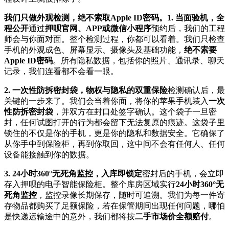
我们只做外观检测，绝不索取
Apple ID密码
。1. 当面验机，全
程公开
通过
押呗官网、APP或微信小程序
预约后，我们的工程
师会与你面对面。整个检测过程，你都可以看着。我们只检查
手机的外观成色、屏幕显示、摄像头及基础功能，
绝不索要
Apple ID密码
。所有隐私数据，包括你的照片、通讯录、聊天
记录，我们连看都不会看一眼。
2. 一次性防拆密封袋，物权与隐私的双重保险
检测确认后，最
关键的一步来了。我们会当着你面，将你的苹果手机装入
一次
性防拆密封袋
，并双方在封口处签字确认。这个袋子一旦密
封，任何试图打开的行为都会留下无法复原的痕迹。这袋子里
锁住的不仅是你的手机，更是你的隐私和数据安全。它确保了
从你手中到保险柜，再到你取回，这中间不会有任何人、任何
设备能接触到你的数据。
3. 24小时360°无死角监控，入库即锁定
密封后的手机，会立即
存入押呗的电子智能保险柜。整个库房区域实行
24小时360°无
死角监控
，监控录像长期保存，随时可追溯。我们为每一件寄
存物品都购买了足额保险，若在保管期间出现任何问题，哪怕
是快递运输途中的意外，我们都将按
二手市场价全额赔付
。