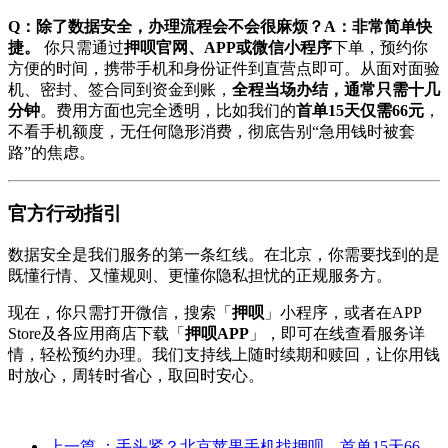
Q：除了数据安全，办理流程会不会很麻烦？A：非常简单快
捷。
你只需通过
押呗官网、APP或微信小程序
下单，预约你
方便的时间，携带手机和身份证件到直营点即可。从面对面验
机、密封、签合同到资金到账，
全程当场办结，通常只需十几
分钟
。费用方面也完全透明，比如我们的
首单15天仅需66元
，
不看手机额度，无任何隐形消费，彻底告别“急用钱时被套
路”的焦虑。
官方行动指引
数据安全是我们服务的第一条红线。在北京，你需要找到的是
既懂行情、又懂规则、更懂你隐私担忧的正规服务方。
现在，你只需打开微信，搜索「
押呗
」小程序，或者在APP
Store及各应用商店下载「
押呗APP
」，即可在线查看服务详
情，轻松预约办理。我们支持线上随时续期和赎回，让你用钱
时放心，周转时省心，取回时安心。
上一篇
：手头紧？北京苹果手机找押呗，首单15天66